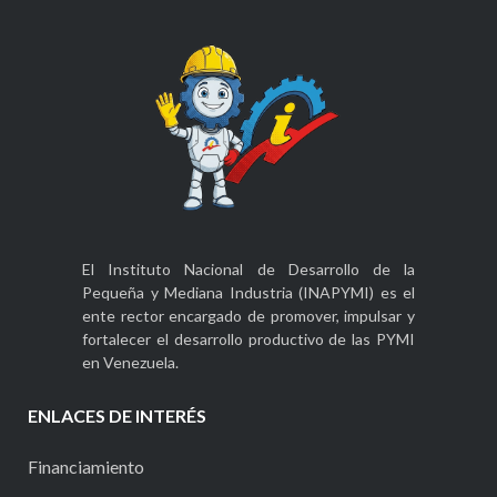
El Instituto Nacional de Desarrollo de la
Pequeña y Mediana Industria (INAPYMI) es el
ente rector encargado de promover, impulsar y
fortalecer el desarrollo productivo de las PYMI
en Venezuela.
SELRES_0.17185660183453144
SELRES_0.7086572058485473
SELRES_0.918427004035038
ENLACES DE INTERÉS
Financiamiento