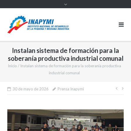
Instalan sistema de formación para la
soberanía productiva industrial comunal
Inicio
/
Instalan sistema de formación para la soberanía productiva
industrial comunal
Nave
30 de mayo de 2026
Prensa Inapymi
de
entr